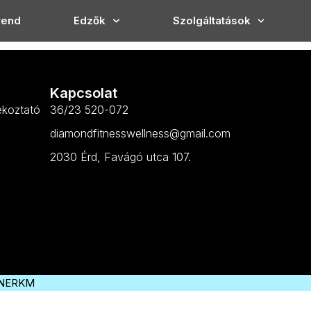
rend
Edzők
Szolgáltatások
Kapcsolat
ékoztató
36/23 520-072
diamondfitnesswellness@gmail.com
2030 Érd, Favágó utca 107.
NERKM