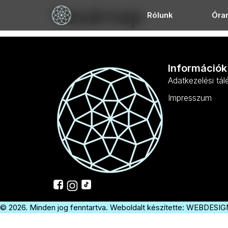
Vasárnap
Rólunk
Óra
Információk
Adatkezelési tál
Impresszum
© 2026. Minden jog fenntartva. Weboldalt készítette:
WEBDESIG