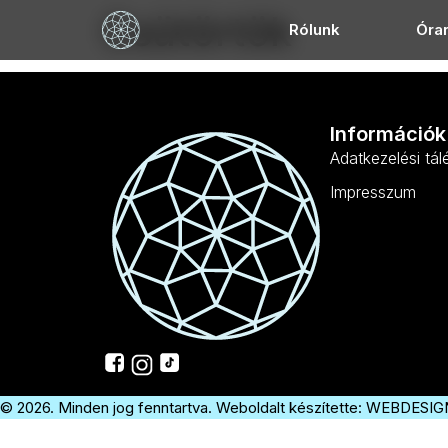
Csütörtök
Rólunk
Óra
Információk
Adatkezelési tál
Impresszum
© 2026. Minden jog fenntartva. Weboldalt készítette:
WEBDESIG