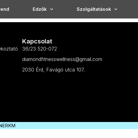
rend
Edzők
Szolgáltatások
Kapcsolat
ékoztató
36/23 520-072
diamondfitnesswellness@gmail.com
2030 Érd, Favágó utca 107.
NERKM